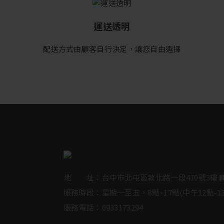
運送透明
配送方式由顧客自行決定，讓您自由選擇
Test123
保溼精華液
保溼精華液
$8000
$600
$600
地 址：台中市北屯區敦化路一段470號3樓
服務時段：星期一至五，8點~17點(中午12點-1
服務電話：
0933173294