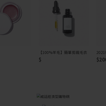
【100%羊毛】簡單剪裁毛衣
202
$
$20
立即省
缺貨
缺貨
缺
缺
缺