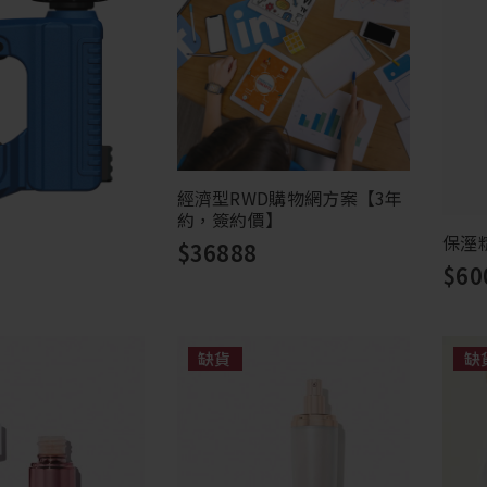
經濟型RWD購物網方案【3年
約，簽約價】
保溼
$36888
$60
缺貨
缺