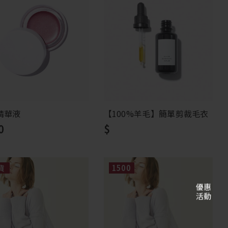
【100%羊毛】簡單剪裁毛衣
精華液
$
0
貨
1500
優惠
活動