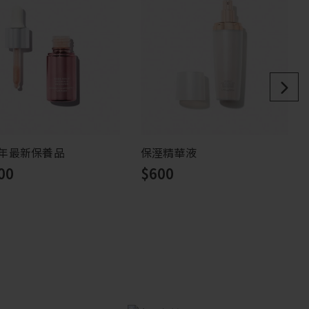
1年最新保養品
保溼精華液
00
$600
貨
貨
貨
1500
1500
缺貨