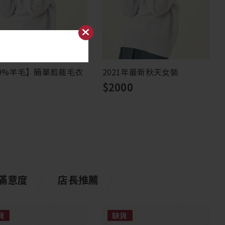
00%羊毛】簡單剪裁毛衣
2021年最新秋天女裝
$2000
滿意度
店長推薦
貨
缺貨