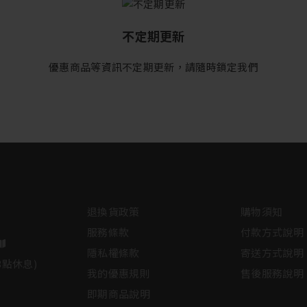
不定期更新
經濟型RWD購物網方案【3年
約，簽約價】
優惠商品等資訊不定期更新，請隨時鎖定我們
2021年最新保養品
2021年最新保養品
保溼
保溼
保溼
$36888
$2000
$2000
$60
$60
$60
退換貨政策
購物須知
服務條款
付款方式說明
隱私權條款
寄送方式說明
3點休息)
我的優惠規則
售後服務說明
即期商品說明