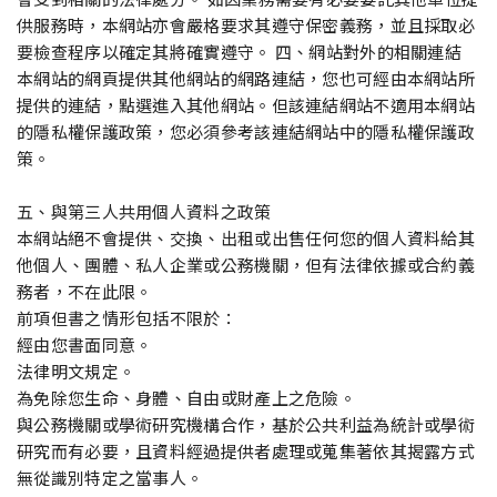
供服務時，本網站亦會嚴格要求其遵守保密義務，並且採取必
要檢查程序以確定其將確實遵守。 四、網站對外的相關連結
本網站的網頁提供其他網站的網路連結，您也可經由本網站所
提供的連結，點選進入其他網站。但該連結網站不適用本網站
的隱私權保護政策，您必須參考該連結網站中的隱私權保護政
策。
五、與第三人共用個人資料之政策
本網站絕不會提供、交換、出租或出售任何您的個人資料給其
他個人、團體、私人企業或公務機關，但有法律依據或合約義
務者，不在此限。
前項但書之情形包括不限於：
經由您書面同意。
法律明文規定。
為免除您生命、身體、自由或財產上之危險。
與公務機關或學術研究機構合作，基於公共利益為統計或學術
研究而有必要，且資料經過提供者處理或蒐集著依其揭露方式
無從識別特定之當事人。