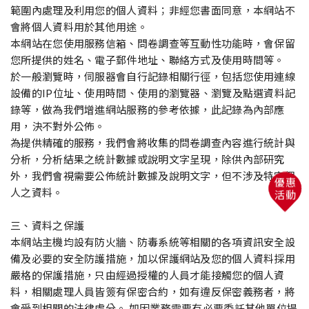
範圍內處理及利用您的個人資料；非經您書面同意，本網站不
會將個人資料用於其他用途。
本網站在您使用服務信箱、問卷調查等互動性功能時，會保留
您所提供的姓名、電子郵件地址、聯絡方式及使用時間等。
於一般瀏覽時，伺服器會自行記錄相關行徑，包括您使用連線
設備的IP位址、使用時間、使用的瀏覽器、瀏覽及點選資料記
錄等，做為我們增進網站服務的參考依據，此記錄為內部應
用，決不對外公佈。
為提供精確的服務，我們會將收集的問卷調查內容進行統計與
分析，分析結果之統計數據或說明文字呈現，除供內部研究
外，我們會視需要公佈統計數據及說明文字，但不涉及特定個
優惠
人之資料。
活動
三、資料之保護
本網站主機均設有防火牆、防毒系統等相關的各項資訊安全設
備及必要的安全防護措施，加以保護網站及您的個人資料採用
嚴格的保護措施，只由經過授權的人員才能接觸您的個人資
料，相關處理人員皆簽有保密合約，如有違反保密義務者，將
會受到相關的法律處分。 如因業務需要有必要委託其他單位提